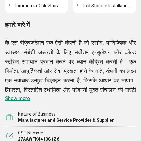
Commercial Cold Storage Room
Cold Storage Installation Services
हमारे बारे में
के एस रेफ्रिजरेशन एक ऐसी कंपनी है जो उद्योग, वाणिज्यिक और
स्वास्थ्य संबंधी जरूरतों के लिए सर्वोत्तम इन्सुलेशन और कोल्ड
स्टोरेज समाधान प्रदान करने पर ध्यान केंद्रित करती है। एक
निर्माता, आपूर्तिकर्ता और सेवा प्रदाता होने के नाते, कंपनी का लक्ष्य
एक नवाचार-उन्मुख डिज़ाइन करना है, जिसके आधार पर तापमान
स्थिरता, विस्तारित स्थायित्व और परेशानी मुक्त संचालन की गारंटी
है।
दी जाती है। यह विभिन्न प्रकार के सैंडविच PUF पैनल, PUF-
Show more
इंसुलेटेड वॉल पैनल, कोल्ड स्टोरेज उपकरण, मॉड्यूलर ऑपरेटिंग
Nature of Business
थिएटर डोर, EPS सैंडविच पैनल, वेजिटेबल कोल्ड स्टोरेज रूम और
Manufacturer and Service Provider & Supplier
मॉड्यूलर क्लीन रूम सर्विसेज में आता है, जिन्हें दक्षता, सुरक्षा और
GST Number
विश्वसनीयता प्रदान करने के लिए डिज़ाइन किया गया है। प्रत्येक
27AAWFK4410G1Z6